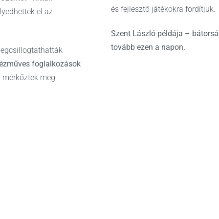
és fejlesztő játékokra fordítjuk.
lyedhettek el az
Szent László példája – bátorsá
tovább ezen a napon.
megcsillogtathatták
ézműves foglalkozások
án mérkőztek meg