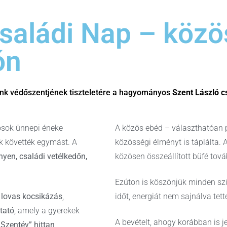
Családi Nap – köz
ón
lánk védőszentjének tiszteletére a hagyományos
Szent László c
osok ünnepi éneke
A közös ebéd – választhatóan pö
k követték egymást. A
közösségi élményt is táplálta. 
nyen, családi vetélkedőn,
közösen összeállított büfé tov
Ezúton is köszönjük minden szü
 lovas kocsikázás
,
időt, energiát nem sajnálva tet
tató
, amely a gyerekek
A bevételt, ahogy korábban is j
„Szentév” hittan