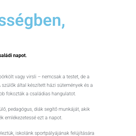
össégben,
saládi napot
.
rkölt vagy virsli – nemcsak a testet, de a
A szülők által készített házi sütemények és a
ább fokozták a családias hangulatot.
lő, pedagógus, diák segítő munkáját, akik
ték emlékezetessé ezt a napot.
eleztük, iskolánk sportpályájának felújítására