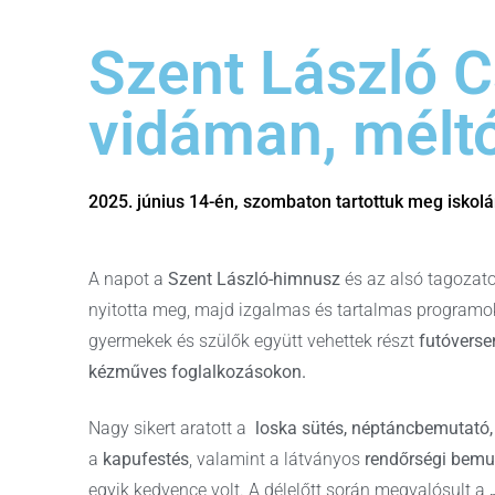
Szent László 
vidáman, mélt
2025. június 14-én, szombaton tartottuk meg isko
A napot a
Szent László-himnusz
és az alsó tagozat
nyitotta meg, majd izgalmas és tartalmas programo
gyermekek és szülők együtt vehettek részt
futóverse
kézműves foglalkozásokon.
Nagy sikert aratott a
loska sütés, néptáncbemutató,
a
kapufestés
, valamint a látványos
rendőrségi bemu
egyik kedvence volt. A délelőtt során megvalósult a