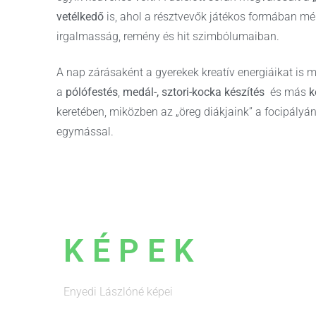
vetélkedő
is, ahol a résztvevők játékos formában mé
irgalmasság, remény és hit szimbólumaiban.
A nap zárásaként a gyerekek kreatív energiáikat is 
a
pólófestés
,
medál-, sztori-kocka készítés
és más
k
keretében, miközben az „öreg diákjaink” a focipály
egymással.
KÉPEK
Enyedi Lászlóné képei