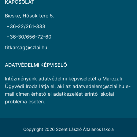
KAPCSOLAT
Bicske, Hősök tere 5.
+36-22/261-333
+36-30/656-72-60
titkarsag@szlai.hu
ADATVÉDELMI KÉPVISELŐ
Intézményünk adatvédelmi képviseletét a Marczali
Ügyvédi Iroda látja el, aki az adatvedelem@szlai.hu e-
mail címen érhető el adatkezelést érintő iskolai
probléma esetén.
Copyright 2026 Szent László Általános Iskola