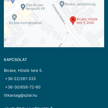
KAPCSOLAT
Bicske, Hősök tere 5.
+36-22/261-333
+36-30/656-72-60
titkarsag@szlai.hu