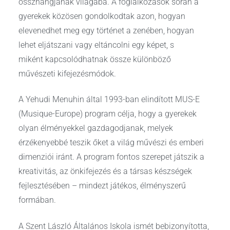
összhangjának világába. A foglalkozások során a
gyerekek közösen gondolkodtak azon, hogyan
elevenedhet meg egy történet a zenében, hogyan
lehet eljátszani vagy eltáncolni egy képet, s
miként kapcsolódhatnak össze különböző
művészeti kifejezésmódok.
A Yehudi Menuhin által 1993-ban elindított MUS-E
(Musique-Europe) program célja, hogy a gyerekek
olyan élményekkel gazdagodjanak, melyek
érzékenyebbé teszik őket a világ művészi és emberi
dimenziói iránt. A program fontos szerepet játszik a
kreativitás, az önkifejezés és a társas készségek
fejlesztésében – mindezt játékos, élményszerű
formában.
A Szent László Általános Iskola ismét bebizonyította,