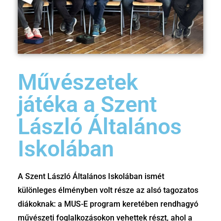
Művészetek
játéka a Szent
László Általános
Iskolában
A Szent László Általános Iskolában ismét
különleges élményben volt része az alsó tagozatos
diákoknak: a MUS-E program keretében rendhagyó
művészeti foglalkozásokon vehettek részt, ahol a