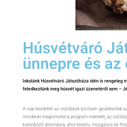
Húsvétváró Já
ünnepre és az
Iskolánk Húsvétváró Játszóháza idén is rengeteg m
feledkeztünk meg húsvét igazi üzenetéről sem – J
A nap kezdetén az osztályok közösen gyülekeztek a
mindenki megismerte a program menetét, az osztály
különböző állomásra, ahol kreatív, mozgásos és fino