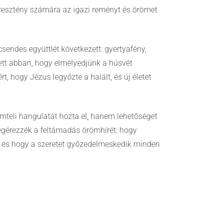
resztény számára az igazi reményt és örömet
sendes együttlét következett: gyertyafény,
tett abban, hogy elmélyedjünk a húsvét
t, hogy Jézus legyőzte a halált, és új életet
teli hangulatát hozta el, hanem lehetőséget
megérezzék a feltámadás örömhírét: hogy
, és hogy a szeretet győzedelmeskedik minden