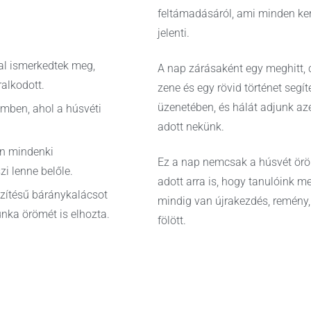
feltámadásáról, ami minden ke
jelenti.
al ismerkedtek meg,
A nap zárásaként egy meghitt, c
alkodott.
zene és egy rövid történet segí
üzenetében, és hálát adjunk azér
emben, ahol a húsvéti
adott nekünk.
én mindenki
Ez a nap nemcsak a húsvét öröm
zi lenne belőle.
adott arra is, hogy tanulóink 
szítésű báránykalácsot
mindig van újrakezdés, remény
nka örömét is elhozta.
fölött.