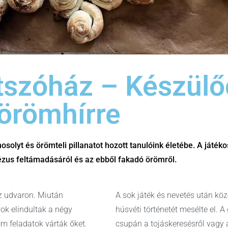
tszóház – Készülő
 örömhírre
osolyt és örömteli pillanatot hozott tanulóink életébe. A ját
ézus feltámadásáról és az ebből fakadó örömről.
z udvaron. Miután
A sok játék és nevetés után kö
ok elindultak a négy
húsvéti történetét mesélte el.
m feladatok várták őket.
csupán a tojáskeresésről vagy 