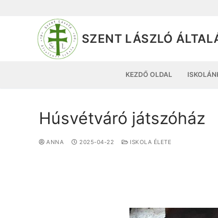
SZENT LÁSZLÓ ÁLTAL
KEZDŐ OLDAL
ISKOLÁN
Húsvétváró játszóház
ANNA
2025-04-22
ISKOLA ÉLETE