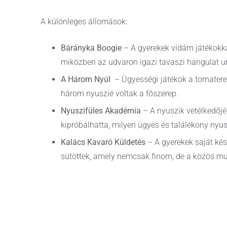
A különleges állomások:
Bárányka Boogie
– A gyerekek vidám játékokk
miközben az udvaron igazi tavaszi hangulat ur
A Három Nyúl
– Ügyességi játékok a tornater
három nyuszié voltak a főszerep.
Nyuszifüles Akadémia
– A nyuszik vetélkedőj
kipróbálhatta, milyen ügyes és találékony nyus
Kalács Kavaró Küldetés
– A gyerekek saját ké
sütöttek, amely nemcsak finom, de a közös mu