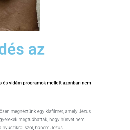
dés az
ékos és vidám programok mellett azonban nem
zösen megnéztünk egy kisfilmet, amely Jézus
 A gyerekek megtudhatták, hogy húsvét nem
a nyuszikról szól, hanem Jézus