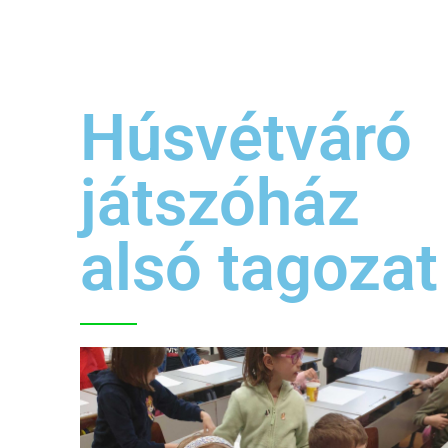
Húsvétváró
játszóház
alsó tagozat