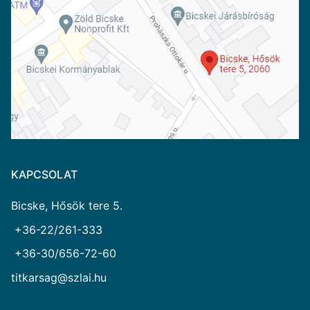
KAPCSOLAT
Bicske, Hősök tere 5.
+36-22/261-333
+36-30/656-72-60
titkarsag@szlai.hu