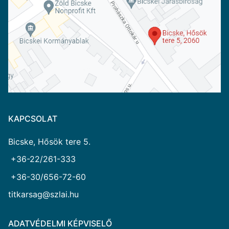
KAPCSOLAT
Bicske, Hősök tere 5.
+36-22/261-333
+36-30/656-72-60
titkarsag@szlai.hu
ADATVÉDELMI KÉPVISELŐ