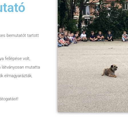
tató
kes bemutatót tartott
 fellépése volt,
ya látványosan mutatta
k elmagyarázták,
átogatást!