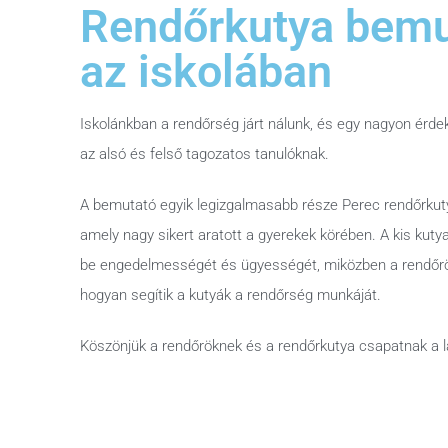
Rendőrkutya bemu
az iskolában
Iskolánkban a rendőrség járt nálunk, és egy nagyon érde
az alsó és felső tagozatos tanulóknak.
A bemutató egyik legizgalmasabb része Perec rendőrkutya
amely nagy sikert aratott a gyerekek körében. A kis kut
be engedelmességét és ügyességét, miközben a rendőrö
hogyan segítik a kutyák a rendőrség munkáját.
Köszönjük a rendőröknek és a rendőrkutya csapatnak a l