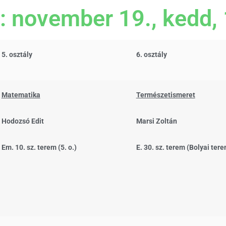
: november 19., kedd, 
5. osztály
6. osztály
Matematika
Természetismeret
Hodozsó Edit
Marsi Zoltán
Em. 10. sz. terem (5. o.)
E. 30. sz. terem (Bolyai ter