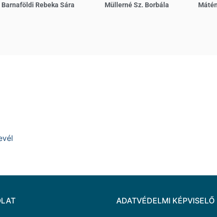
Barnaföldi Rebeka Sára
Müllerné Sz. Borbála
Mátén
evél
LAT
ADATVÉDELMI KÉPVISELŐ