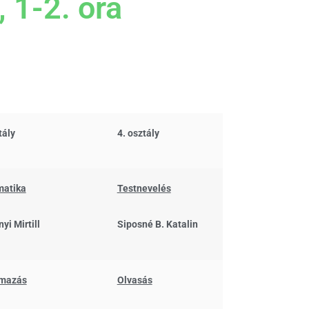
 1-2. óra
tály
4. osztály
atika
Testnevelés
yi Mirtill
Siposné B. Katalin
mazás
Olvasás