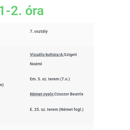
1-2. óra
7. osztály
Vizuális kultúra/A:
Szigeti
Noémi
Em. 5. sz. terem (7.o.)
em)
Német nyelv:
Czuczor Beatrix
E. 25. sz. terem (Német fogl.)