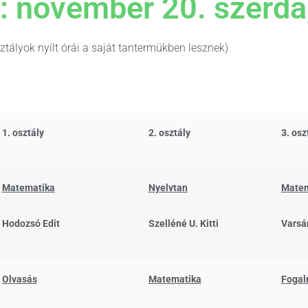
: november 20. szerda,
ztályok nyílt órái a saját tantermükben lesznek)
1. osztály
2. osztály
3. osz
Matematika
Nyelvtan
Matem
Hodozsó Edit
Szelléné U. Kitti
Varsán
Olvasás
Matematika
Fogal