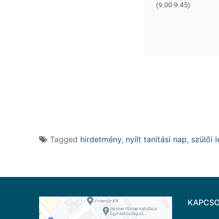
(9.00-9.45)
Tagged
hirdetmény
,
nyílt tanítási nap
,
szülői l
KAPCSO