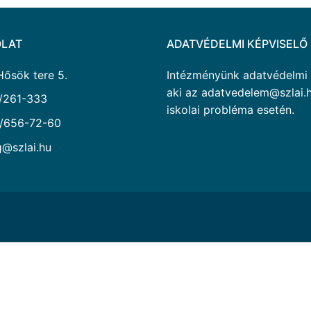
LAT
ADATVÉDELMI KÉPVISELŐ
Hősök tere 5.
Intézményünk adatvédelmi ké
aki az adatvedelem@szlai.h
/261-333
iskolai probléma esetén.
/656-72-60
g@szlai.hu