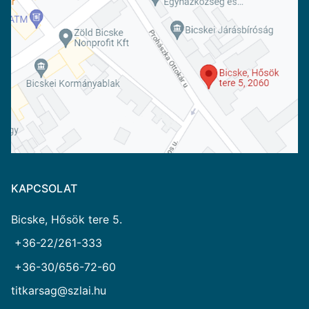
KAPCSOLAT
Bicske, Hősök tere 5.
+36-22/261-333
+36-30/656-72-60
titkarsag@szlai.hu