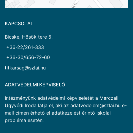
KAPCSOLAT
Bicske, Hősök tere 5.
+36-22/261-333
+36-30/656-72-60
titkarsag@szlai.hu
ADATVÉDELMI KÉPVISELŐ
Intézményünk adatvédelmi képviseletét a Marczali
Ügyvédi Iroda látja el, aki az adatvedelem@szlai.hu e-
mail címen érhető el adatkezelést érintő iskolai
probléma esetén.