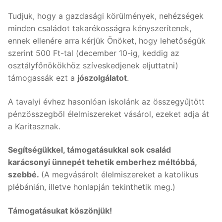
Tudjuk, hogy a gazdasági körülmények, nehézségek
minden családot takarékosságra kényszerítenek,
ennek ellenére arra kérjük Önöket, hogy lehetőségük
szerint 500 Ft-tal (december 10-ig, keddig az
osztályfőnökökhöz szíveskedjenek eljuttatni)
támogassák ezt a
jószolgálatot
.
A tavalyi évhez hasonlóan iskolánk az összegyűjtött
pénzösszegből élelmiszereket vásárol, ezeket adja át
a Karitasznak.
Segítségükkel, támogatásukkal sok család
karácsonyi ünnepét tehetik emberhez méltóbbá,
szebbé.
(A megvásárolt élelmiszereket a katolikus
plébánián, illetve honlapján tekinthetik meg.)
Támogatásukat köszönjük!