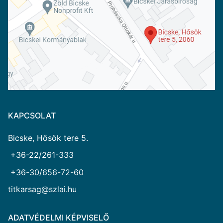
KAPCSOLAT
Bicske, Hősök tere 5.
+36-22/261-333
+36-30/656-72-60
titkarsag@szlai.hu
ADATVÉDELMI KÉPVISELŐ