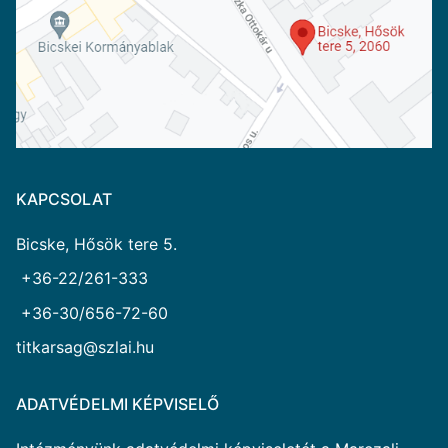
KAPCSOLAT
Bicske, Hősök tere 5.
+36-22/261-333
+36-30/656-72-60
titkarsag@szlai.hu
ADATVÉDELMI KÉPVISELŐ