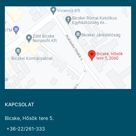
KAPCSOLAT
Bicske, Hősök tere 5.
+36-22/261-333