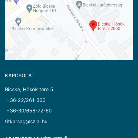
KAPCSOLAT
Bicske, Hősök tere 5.
+36-22/261-333
+36-30/656-72-60
titkarsag@szlai.hu