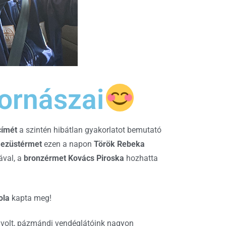
tornászai
címét
a szintén hibátlan gyakorlatot bemutató
z
ezüstérmet
ezen a napon
Török Rebeka
ával, a
bronzérmet
Kovács Piroska
hozhatta
ola
kapta meg!
 volt, pázmándi vendéglátóink nagyon