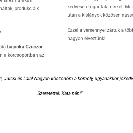
orna és ritmikus
kedvesen fogadtak minket. Mi is
málták, produkcióik
után a kislányok közösen nass
Ezzel a versennyel zártuk a tö
k:
nagyon élveztünk!
lók)
bajnoka Czuczor
en a korcsoportban az
Piri, Julcsi és Lala! Nagyon köszönöm a komoly, ugyanakkor jóke
Szeretettel: Kata néni”