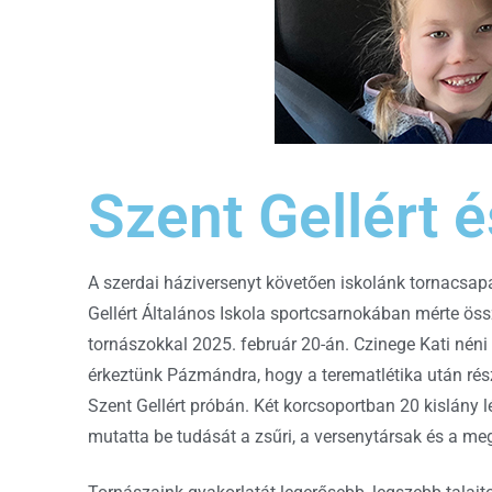
Szent Gellért 
A szerdai háziversenyt követően iskolánk tornacsa
Gellért Általános Iskola sportcsarnokában mérte öss
tornászokkal 2025. február 20-án. Czinege Kati nén
érkeztünk Pázmándra, hogy a terematlétika után ré
Szent Gellért próbán. Két korcsoportban 20 kislány l
mutatta be tudását a zsűri, a versenytársak és a megj