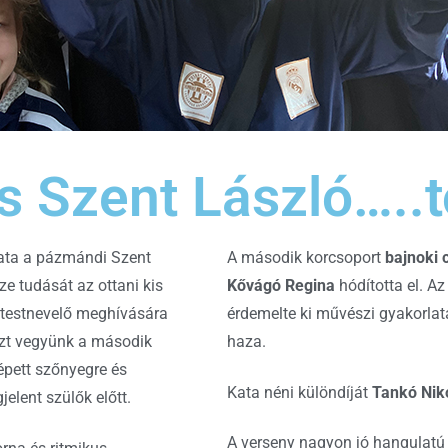
és Szent László…..
pata a pázmándi Szent
A második korcsoport
bajnoki 
ze tudását az ottani kis
Kővágó Regina
hódította el. A
i testnevelő meghívására
érdemelte ki művészi gyakorlat
szt vegyünk a második
haza.
épett szőnyegre és
Kata néni különdíját
Tankó Nik
elent szülők előtt.
A verseny nagyon jó hangulatú