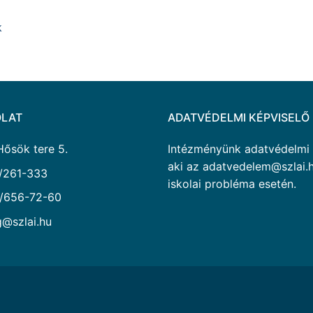
k
LAT
ADATVÉDELMI KÉPVISELŐ
Hősök tere 5.
Intézményünk adatvédelmi ké
aki az adatvedelem@szlai.h
/261-333
iskolai probléma esetén.
/656-72-60
g@szlai.hu