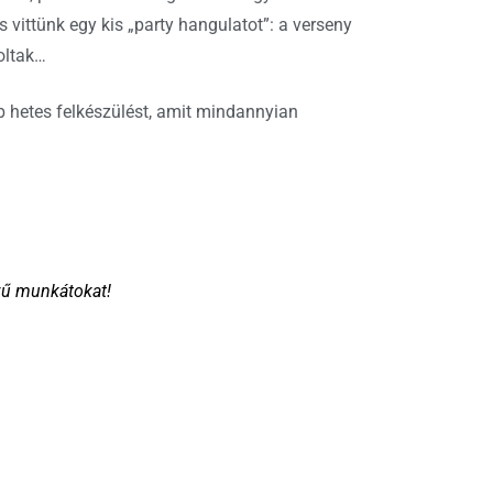
 vittünk egy kis „party hangulatot”: a verseny
oltak…
bb hetes felkészülést, amit mindannyian
dvű munkátokat!