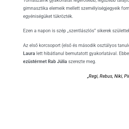
Tornászaink gyakorlatát legerősebb, legszebb talajt
gimnasztika elemeik mellett személyiségjegyeik for
egyéniségüket tükrözték.
Ezen a napon is szép „szentlászlós” sikerek születte
Az első korcsoport (első és második osztályos tanu
Laura
lett hibátlanul bemutatott gyakorlatával. Ebb
ezüstérmet Rab Júlia
szerezte meg.
„Regi, Rebus, Niki, 