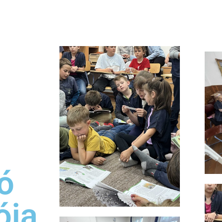
ó
ója