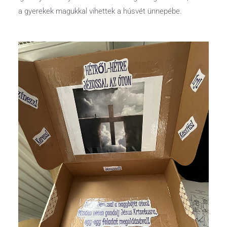
a gyerekek magukkal vihettek a húsvét ünnepébe.