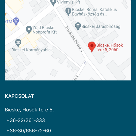
KAPCSOLAT
Bicske, Hősök tere 5.
+36-22/261-333
+36-30/656-72-60