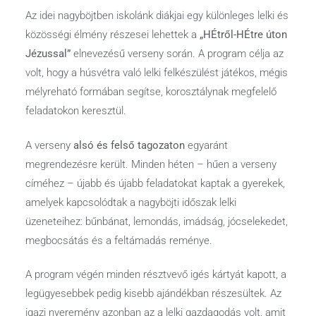
Az idei nagyböjtben iskolánk diákjai egy különleges lelki és
közösségi élmény részesei lehettek a
„HÉtről-HÉtre úton
Jézussal”
elnevezésű verseny során. A program célja az
volt, hogy a húsvétra való lelki felkészülést játékos, mégis
mélyreható formában segítse, korosztálynak megfelelő
feladatokon keresztül.
A verseny
alsó és felső tagozaton
egyaránt
megrendezésre került. Minden héten – hűen a verseny
címéhez – újabb és újabb feladatokat kaptak a gyerekek,
amelyek kapcsolódtak a nagyböjti időszak lelki
üzeneteihez: bűnbánat, lemondás, imádság, jócselekedet,
megbocsátás és a feltámadás reménye.
A program végén minden résztvevő igés kártyát kapott, a
legügyesebbek pedig kisebb ajándékban részesültek. Az
igazi nyeremény azonban az a lelki gazdagodás volt, amit